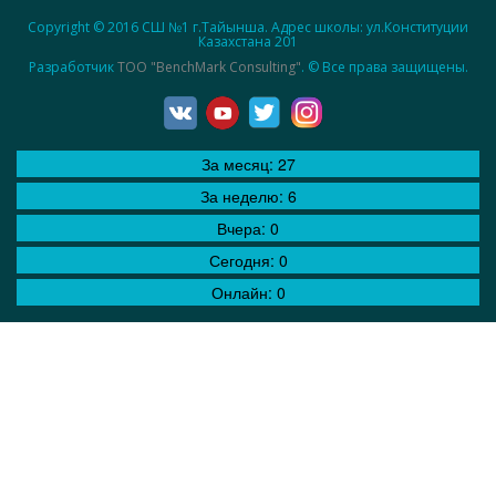
Copyright © 2016 СШ №1 г.Тайынша. Адрес школы: ул.Конституции
Казахстана 201
Разработчик
ТОО "BenchMark Consulting"
. © Все права защищены.
За месяц:
27
За неделю:
6
Вчера:
0
Сегодня:
0
Онлайн:
0