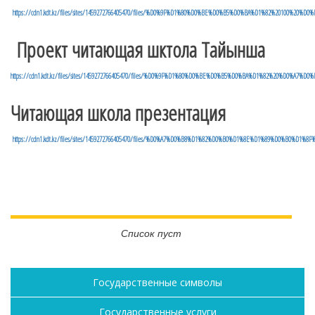
https://cdn1.kdt.kz/files/sites/1459272766405470/files/%D0%9F%D1%80%D0%BE%D0%B5%D0%BA%D1%82%20100%20%
Проект читающая шктола Тайынша
https://cdn1.kdt.kz/files/sites/1459272766405470/files/%D0%9F%D1%80%D0%BE%D0%B5%D0%BA%D1%82%20%
Читающая школа презентация
https://cdn1.kdt.kz/files/sites/1459272766405470/files/%D0%A7%D0%B8%D1%82%D0%B0%D1%8E%D1%89%D0%
Список пуст
Государственные символы
Государственные услуги