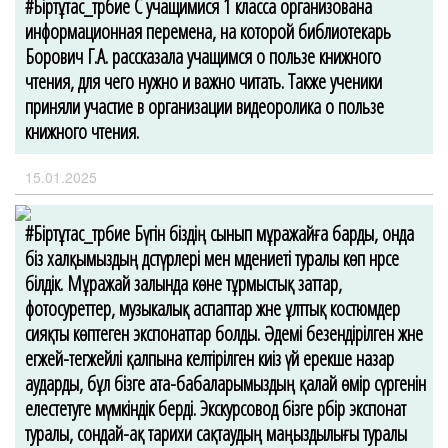
#Біртұтас_тәрбие С учащимися 1 класса организована
информационная перемена, на которой библиотекарь
Борович Г.А. рассказала учащимся о пользе книжного
чтения, для чего нужно и важно читать. Также ученики
приняли участие в организации видеоролика о пользе
книжного чтения.
15.01.2025
#Біртұтас_тәрбие Бүгін біздің сынып мұражайға барды, онда
біз халқымыздың дәстүрлері мен мәдениеті туралы көп нәрсе
білдік. Мұражай залында көне тұрмыстық заттар,
фотосуреттер, музыкалық аспаптар және ұлттық костюмдер
сияқты көптеген экспонаттар болды. Әдемі безендірілген және
егжей-тегжейлі қалпына келтірілген киіз үй ерекше назар
аударды, бұл бізге ата-бабаларымыздың қалай өмір сүргенін
елестетуге мүмкіндік берді. Экскурсовод бізге әрбір экспонат
туралы, сондай-ақ тарихи сақтаудың маңыздылығы туралы