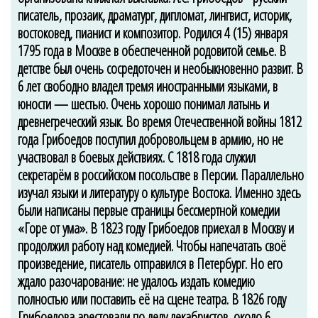
писатель, прозаик, драматург, дипломат, лингвист, историк,
востоковед, пианист и композитор. Родился 4 (15) января
1795 года в Москве в обеспеченной родовитой семье. В
детстве был очень сосредоточен и необыкновенно развит. В
6 лет свободно владел тремя иностранными языками, в
юности — шестью. Очень хорошо понимал латынь и
древнегреческий язык. Во время Отечественной войны 1812
года Грибоедов поступил добровольцем в армию, но не
участвовал в боевых действиях. С 1818 года служил
секретарём в российском посольстве в Персии. Параллельно
изучал языки и литературу о культуре Востока. Именно здесь
были написаны первые страницы бессмертной комедии
«Горе от ума». В 1823 году Грибоедов приехал в Москву и
продолжил работу над комедией. Чтобы напечатать своё
произведение, писатель отправился в Петербург. Но его
ждало разочарование: не удалось издать комедию
полностью или поставить её на сцене театра. В 1826 году
Грибоедова арестовали по делу декабристов, около 6