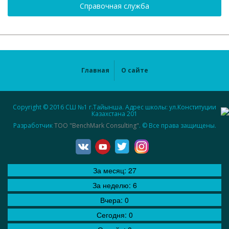
Справочная служба
Главная
О сайте
Copyright © 2016 СШ №1 г.Тайынша. Адрес школы: ул.Конституции
Казахстана 201
Разработчик
ТОО "BenchMark Consulting"
. © Все права защищены.
За месяц:
27
За неделю:
6
Вчера:
0
Сегодня:
0