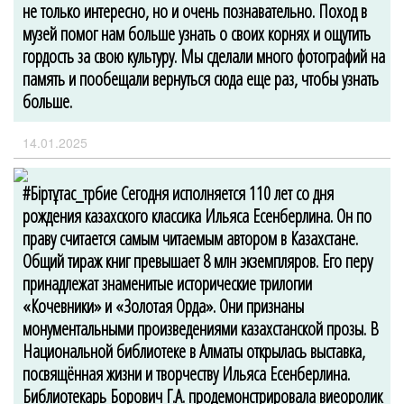
не только интересно, но и очень познавательно. Поход в
музей помог нам больше узнать о своих корнях и ощутить
гордость за свою культуру. Мы сделали много фотографий на
память и пообещали вернуться сюда еще раз, чтобы узнать
больше.
14.01.2025
#Біртұтас_тәрбие Сегодня исполняется 110 лет со дня
рождения казахского классика Ильяса Есенберлина. Он по
праву считается самым читаемым автором в Казахстане.
Общий тираж книг превышает 8 млн экземпляров. Его перу
принадлежат знаменитые исторические трилогии
«Кочевники» и «Золотая Орда». Они признаны
монументальными произведениями казахстанской прозы. В
Национальной библиотеке в Алматы открылась выставка,
посвящённая жизни и творчеству Ильяса Есенберлина.
Библиотекарь Борович Г.А. продемонстрировала виеоролик