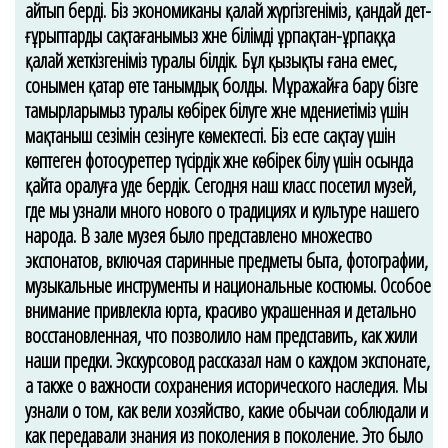
айтып берді. Біз экономиканы қалай жүргізгеніміз, қандай әдет-
ғұрыптарды сақтағанымыз және білімді ұрпақтан-ұрпаққа
қалай жеткізгеніміз туралы білдік. Бұл қызықты ғана емес,
сонымен қатар өте танымдық болды. Мұражайға бару бізге
тамырларымыз туралы көбірек білуге және мәдениетіміз үшін
мақтаныш сезімін сезінуге көмектесті. Біз есте сақтау үшін
көптеген фотосуреттер түсірдік және көбірек білу үшін осында
қайта оралуға уәде бердік. Сегодня наш класс посетил музей,
где мы узнали много нового о традициях и культуре нашего
народа. В зале музея было представлено множество
экспонатов, включая старинные предметы быта, фотографии,
музыкальные инструменты и национальные костюмы. Особое
внимание привлекла юрта, красиво украшенная и детально
восстановленная, что позволило нам представить, как жили
наши предки. Экскурсовод рассказал нам о каждом экспонате,
а также о важности сохранения исторического наследия. Мы
узнали о том, как вели хозяйство, какие обычаи соблюдали и
как передавали знания из поколения в поколение. Это было