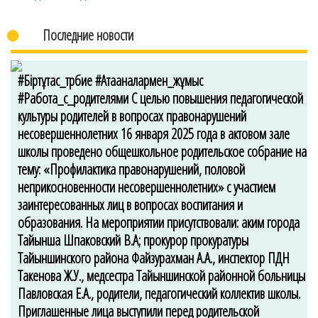
Последние новости
#Біртұтас_тәрбие #Атааналармен_жұмыс
#Работа_с_родителями С целью повышения педагогической
культуры родителей в вопросах правонарушений
несовершеннолетних 16 января 2025 года в актовом зале
школы проведено общешкольное родительское собрание на
тему: «Профилактика правонарушений, половой
неприкосновенности несовершеннолетних» с участием
заинтересованных лиц в вопросах воспитания и
образования. На мероприятии присутствовали: аким города
Тайынша Шпаковский В.А; прокурор прокуратуры
Тайыншинского района Файзурахман А.А., инспектор ПДН
Такенова Ж.У., медсестра Тайыншинской районной больницы
Павловская Е.А., родители, педагогический коллектив школы.
Приглашенные лица выступили перед родительской